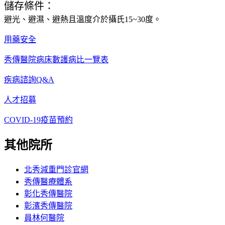
儲存條件：
避光、避濕、避熱且溫度介於攝氏15~30度。
用藥安全
秀傳醫院病床數護病比一覽表
疾病諮詢Q&A
人才招募
COVID-19疫苗預約
其他院所
北秀減重門診官網
秀傳醫療體系
彰化秀傳醫院
彰濱秀傳醫院
員林何醫院