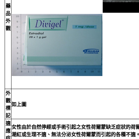
藥
品
外
觀
外
觀
如上圖
標
記
適
女性由於自然停經或手術引起之女性荷爾蒙缺乏症狀的荷爾
應
潮紅或生理不適、無法分泌女性荷爾蒙而引起的各種不適
症