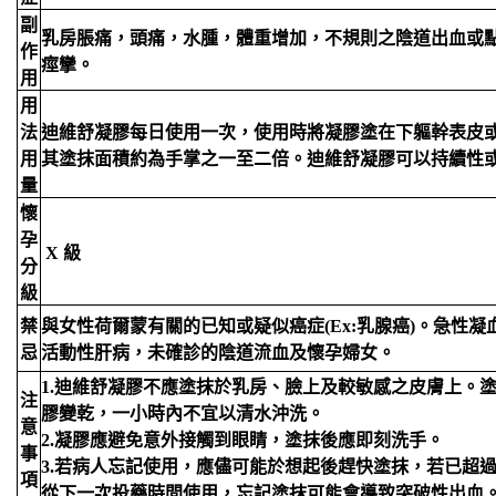
副
乳房脹痛，頭痛，水腫，體重增加，不規則之陰道出血或
作
痙攣。
用
用
法
迪維舒凝膠每日使用一次，使用時將凝膠塗在下軀幹表皮
用
其塗抹面積約為手掌之一至二倍。迪維舒凝膠可以持續性
量
懷
孕
X 級
分
級
禁
與女性荷爾蒙有關的已知或疑似癌症(Ex:乳腺癌)。急性
忌
活動性肝病，未確診的陰道流血及懷孕婦女。
1.迪維舒凝膠不應塗抹於乳房、臉上及較敏感之皮膚上。
注
膠變乾，一小時內不宜以清水沖洗。
意
2.凝膠應避免意外接觸到眼睛，塗抹後應即刻洗手。
事
3.若病人忘記使用，應儘可能於想起後趕快塗抹，若已超過
項
從下一次投藥時間使用，忘記塗抹可能會導致突破性出血