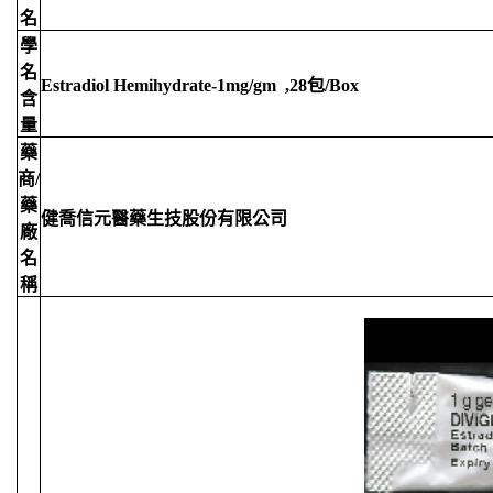
名
學
名
Estradiol Hemihydrate-1mg/gm ,28包/Box
含
量
藥
商/
藥
健喬信元醫藥生技股份有限公司
廠
名
稱