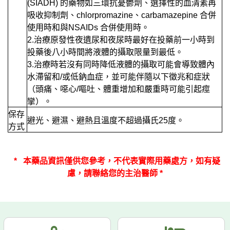
(SIADH) 的藥物如三環抗憂鬱劑、選擇性的血清素再
吸收抑制劑、chlorpromazine、carbamazepine 合併
使用時和與NSAIDs 合併使用時。
2.治療原發性夜遺尿和夜尿時最好在投藥前一小時到
投藥後八小時間將液體的攝取限量到最低。
3.治療時若沒有同時降低液體的攝取可能會導致體內
水滯留和/或低鈉血症，並可能伴隨以下徵兆和症狀
（頭痛、噁心/嘔吐、體重增加和嚴重時可能引起痙
攣）。
保存
避光、避濕、避熱且溫度不超過攝氏25度。
方式
*
本藥品資訊僅供您參考，
不代表實際用藥處方，如有疑
慮，請聯絡您的主治醫師 *