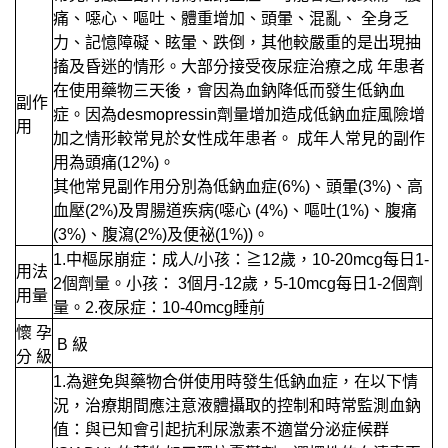
痛、噁心、嘔吐、體重增加、頭暈、混亂、 全身乏
力、記憶障礙、眩暈、跌倒，其他較嚴重的是出現抽
搐及昏迷的情形。大部分接受夜尿症治療之成 年患者
在使用藥物三天後，會因為血鈉降低而發生低鈉血
副作
症。因為desmopressin劑量增加造成低鈉血症風險增
用
加之情形較常見於女性成年患者。 成年人常見的副作
用為頭痛(12%)。
其他常見副作用分別為低鈉血症(6%)、頭暈(3%)、高
血壓(2%)及胃腸道疾病(噁心 (4%)、嘔吐(1%)、腹痛
(3%)、腹瀉(2%)及便祕(1%))。
1.中樞尿崩症：成人/小孩：≧12歲，10-20mcg每日1-
用法
2個劑量。小孩： 3個月-12歲，5-10mcg每日1-2個劑
用量
量。2.夜尿症：10-40mcg睡前
懷 孕
B 級
分 級
1.為避免與藥物合併使用時發生低鈉血症，在以下情
況，治療期間應注意液體攝取的控制和時常監測血鈉
值：與已知會引起抗利尿激素不適當分泌症候群