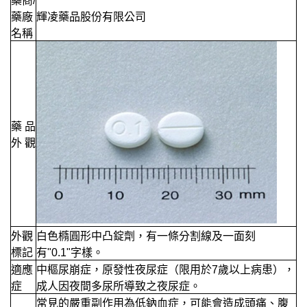
藥商/
藥廠
輝凌藥品股份有限公司
名稱
藥 品
外 觀
外觀
白色橢圓形中凸錠劑，有一條分割線及一面刻
標記
有"0.1"字樣。
適應
中樞尿崩症，原發性夜尿症（限用於7歲以上病患），
症
成人因夜間多尿所導致之夜尿症。
常見的嚴重副作用為低鈉血症，可能會造成頭痛、腹