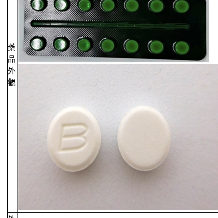
藥
品
外
觀