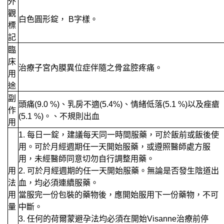
外
觀
白色圓形錠， B字樣。
標
記
臨
床
治療子宮內膜異位症伴隨之骨盆腔疼痛。
用
途
副
頭痛(9.0 %)、乳房不適(5.4%)、情緒低落(5.1 %)以及痤瘡
作
(5.1 %)。、不規則出血
用
1. 每日一錠，建議每天同一時間服藥，可於飯前或飯後使
用。可於月經週期任一天開始服藥，或遵照醫師處方服
用，未經醫師同意切勿自行調整用藥。
用
2. 可於月經週期的任一天開始服藥。無論是否發生陰道出
法
血，均必須連續服藥。
用
當服完一份包裝的藥物後，應開始服用下一份藥物，不可
量
中斷。
3. 任何的荷爾蒙避孕法均必須在開始Visanne治療前停