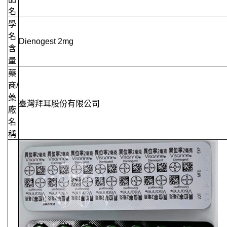
名
學
名
Dienogest 2mg
含
量
藥
商/
藥
臺灣拜耳股份有限公司
廠
名
稱