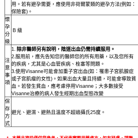
用。若有避孕需要，應使用非荷爾蒙類的避孕方法(例如：
保險套)。
懷
孕
B 級
分
級
1.
除非醫師另有說明，陰道出血仍需持續服用。
2.服用前，應先告知您的醫師您的所有用藥，以及您所有
注
的疾病，尤其是心血管疾病、栓塞等問題。
意
3.使用Visanne可能會加重子宮出血(如：罹患子宮肌腺症
事
或子宮肌瘤的女性)。如果出血大量且持續，可能會導致貧
項
血。若發生貧血，應考慮停用Visanne；大多數接受
Visanne治療的病人發生經期出血型態改變
保
存
避光、避濕、避熱且溫度不超過攝氏25度。
方
式