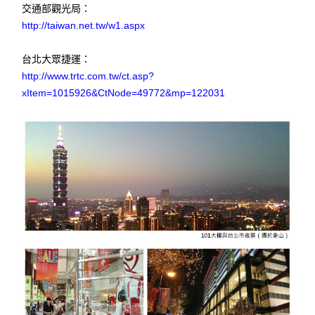
交通部觀光局：
http://taiwan.net.tw/w1.aspx
台北大眾捷運：
http://www.trtc.com.tw/ct.asp?
xItem=1015926&CtNode=49772&mp=122031