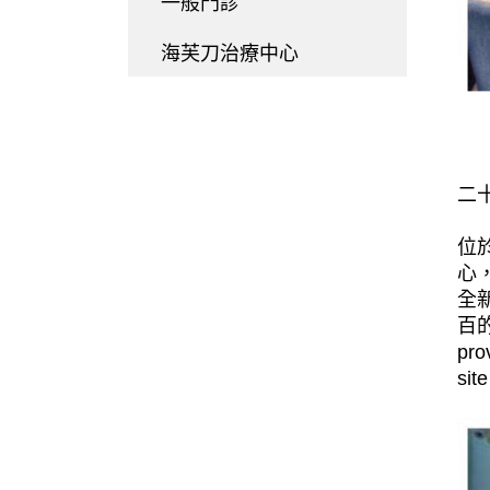
一般門診
基礎健康檢查
海芙刀治療中心
成人健康檢查
健康檢查C級
圓滿套餐
二十
醫事人員檢驗專區
位
心
全
百的自
pro
sit